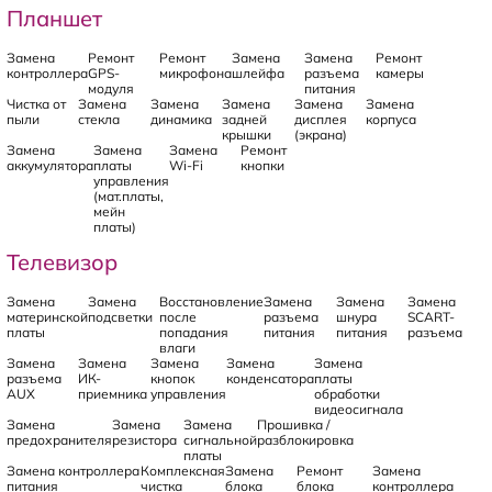
Планшет
Замена
Ремонт
Ремонт
Замена
Замена
Ремонт
контроллера
GPS-
микрофона
шлейфа
разъема
камеры
модуля
питания
Чистка от
Замена
Замена
Замена
Замена
Замена
пыли
стекла
динамика
задней
дисплея
корпуса
крышки
(экрана)
Замена
Замена
Замена
Ремонт
аккумулятора
платы
Wi-Fi
кнопки
управления
(мат.платы,
мейн
платы)
Телевизор
Замена
Замена
Восстановление
Замена
Замена
Замена
материнской
подсветки
после
разъема
шнура
SCART-
платы
попадания
питания
питания
разъема
влаги
Замена
Замена
Замена
Замена
Замена
разъема
ИК-
кнопок
конденсатора
платы
AUX
приемника
управления
обработки
видеосигнала
Замена
Замена
Замена
Прошивка /
предохранителя
резистора
сигнальной
разблокировка
платы
Замена контроллера
Комплексная
Замена
Ремонт
Замена
питания
чистка
блока
блока
контроллера