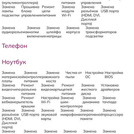
(мультиконтроллера)
питания
управления
Замена
Прошивка
Ремонт
Замена
Замена
Замена
лампы
блока
цепи
модуля
разъёмов
USB порта
подсветки
управления
питания
Wi-Fi
(HDMI, DVI,
Дисплей
порта)
Замена
Замена
Замена
Замена
Замена
аудиоразъема
кнопки
шлейфа
корпуса
трансформаторов
включения
матрицы
подсветки
Телефон
Ноутбук
Замена
Замена
Замена
Чистка от
Настройка
Настройка
материнской
контроллера
южного
пыли
ОС
BIOS
платы
питания
моста
Замена
Ремонт
Замена
Ремонт
Замена
Установка
видеочипа
разъема
видеокарты
цепей
жесткого
драйверов
питания
питания
диска
Замена
Ремонт
Настройка
Замена
Замена
Замена
вебкамеры
петель
Wi-Fi
шим-
динамика
тачпада
крышки
контроллера
Замена
Замена
Замена
Замена
Замена
Замена
разъёмов
USB порта
звуковой
микрофона
оперативной
процессора
(HDMI, DVI,
карты
памяти
Дисплей
порта)
Замена
Замена
Замена
Замена
Замена
Замена