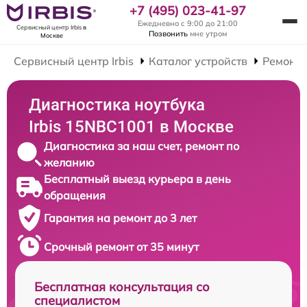
+7 (495) 023-41-97
Ежедневно с 9:00 до 21:00
Сервисный центр Irbis
в
Позвонить
мне утром
Москве
Сервисный центр Irbis
Каталог устройств
Ремонт 
Диагностика ноутбука
Irbis 15NBC1001 в Москве
Диагностика за наш счет, ремонт по
желанию
Бесплатный выезд курьера в день
обращения
Гарантия на ремонт до 3 лет
Срочный ремонт от 35 минут
Бесплатная консультация со
специалистом