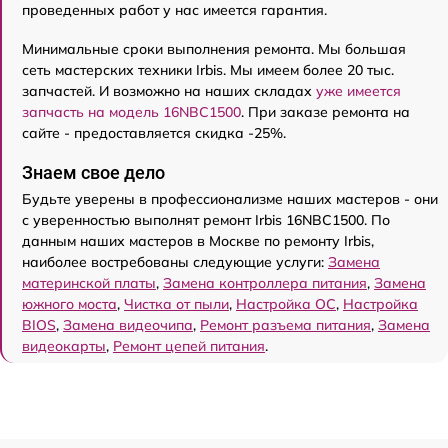
проведенных работ у нас имеется гарантия.
Минимальные сроки выполнения ремонта. Мы большая
сеть мастерских техники Irbis. Мы имеем более 20 тыс.
запчастей. И возможно на наших складах
уже имеется
запчасть на модель 16NBC1500
. При заказе ремонта на
сайте - предоставляется скидка -25%.
Знаем свое дело
Будьте уверены в профессионализме наших мастеров - они
с уверенностью выполнят ремонт Irbis 16NBC1500. По
данным наших мастеров в Москве по ремонту Irbis,
наиболее востребованы следующие услуги:
Замена
материнской платы
,
Замена контроллера питания
,
Замена
южного моста
,
Чистка от пыли
,
Настройка ОС
,
Настройка
BIOS
,
Замена видеочипа
,
Ремонт разъема питания
,
Замена
видеокарты
,
Ремонт цепей питания
.