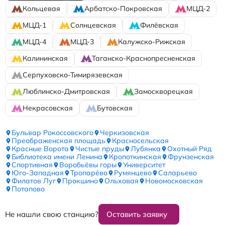
Кольцевая
Арбатско-Покровская
МЦД-2
МЦД-1
Солнцевская
Филёвская
МЦД-4
МЦД-3
Калужско-Рижская
Калининская
Таганско-Краснопресненская
Серпуховско-Тимирязевская
Люблинско-Дмитровская
Замоскворецкая
Некрасовская
Бутовская
Бульвар Рокоссовского
Черкизовская
Преображенская площадь
Красносельская
Красные Ворота
Чистые пруды
Лубянка
Охотный Ряд
Библиотека имени Ленина
Кропоткинская
Фрунзенская
Спортивная
Воробьёвы горы
Университет
Юго-Западная
Тропарёво
Румянцево
Саларьево
Филатов Луг
Прокшино
Ольховая
Новомосковская
Потапово
Не нашли свою станцию?
Оставить заявку